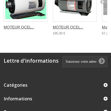
MOTEUR OCEL...
MOTEUR OCEL...
Moteu
195,00 €
67,20 
Lettre d'informations
Catégories
Informations